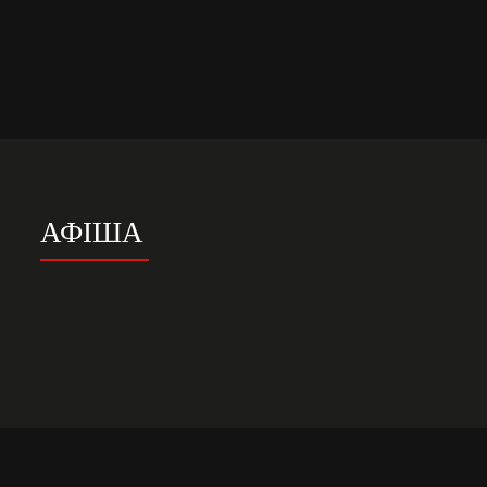
АФІША
РОК-ОПЕРА “ТАРАС
БУЛЬБА” –